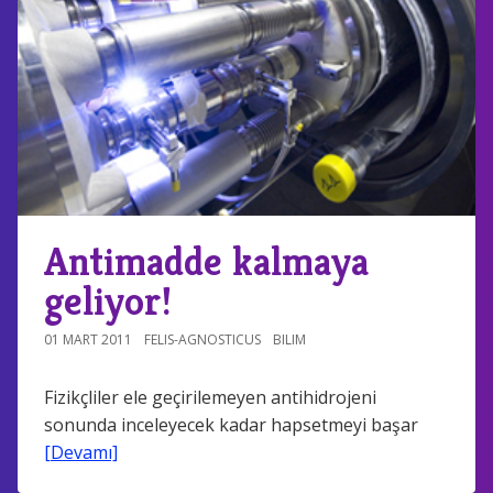
Antimadde kalmaya
geliyor!
01 MART 2011
FELIS-AGNOSTICUS
BILIM
Fizikçliler ele geçirilemeyen antihidrojeni
sonunda inceleyecek kadar hapsetmeyi başar
[Devamı]