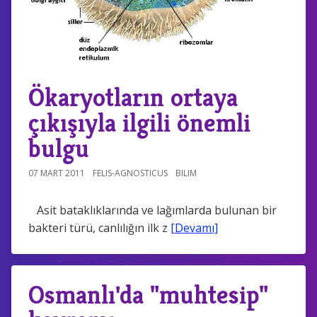
Ökaryotların ortaya
çıkışıyla ilgili önemli
bulgu
07 MART 2011
FELIS-AGNOSTICUS
BILIM
Asit bataklıklarında ve lağımlarda bulunan bir
bakteri türü, canlılığın ilk z
[Devamı]
Osmanlı'da "muhtesip"