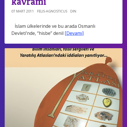
kavramı
07 MART 2011
FELIS-AGNOSTICUS
DIN
İslam ülkelerinde ve bu arada Osmanlı
Devleti’nde, “hisbe” denil
[Devamı]