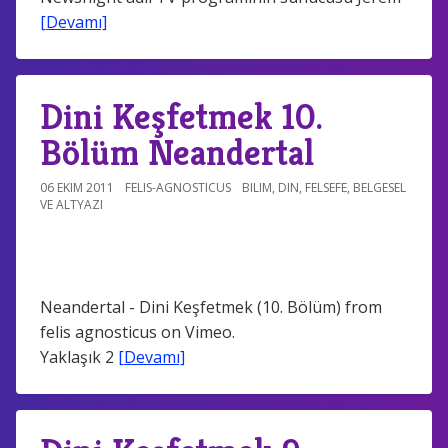
[Devamı]
Dini Keşfetmek 10.
Bölüm Neandertal
06 EKIM 2011
FELIS-AGNOSTICUS
BILIM
,
DIN
,
FELSEFE
,
BELGESEL
VE ALTYAZI
Neandertal - Dini Keşfetmek (10. Bölüm) from
felis agnosticus on Vimeo.
Yaklaşık 2
[Devamı]