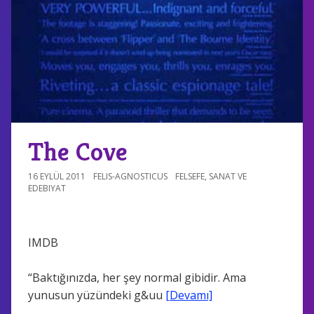
The Cove
16 EYLÜL 2011
FELIS-AGNOSTICUS
FELSEFE
,
SANAT VE
EDEBIYAT
IMDB
“Baktığınızda, her şey normal gibidir. Ama
yunusun yüzündeki g&uu
[Devamı]