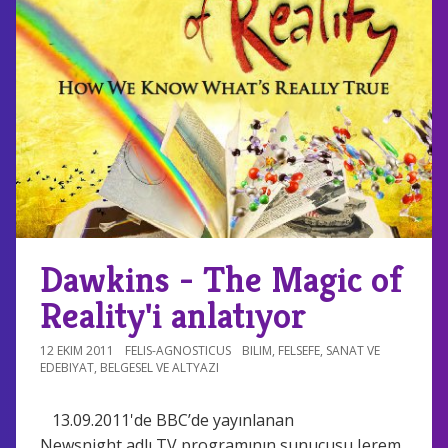
Dawkins - The Magic of
Reality'i anlatıyor
12 EKIM 2011
FELIS-AGNOSTICUS
BILIM
,
FELSEFE
,
SANAT VE
EDEBIYAT
,
BELGESEL VE ALTYAZI
13.09.2011'de BBC’de yayınlanan
Newsnight adlı TV programının sunucusu Jerem