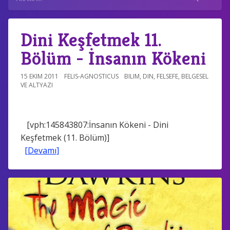
Dini Keşfetmek 11.
Bölüm - İnsanın Kökeni
15 EKIM 2011
FELIS-AGNOSTICUS
BILIM
,
DIN
,
FELSEFE
,
BELGESEL
VE ALTYAZI
[vph:145843807:İnsanın Kökeni - Dini
Keşfetmek (11. Bölüm)]
[Devamı]