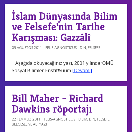
İslam Dünyasında Bilim
ve Felsefe'nin Tarihe
Karışması: Gazzâlî
09 AĞUSTOS 2011
FELIS-AGNOSTICUS
DIN
,
FELSEFE
Aşağıda okuyacağınız yazı, 2001 yılında ‘OMÜ
Sosyal Bilimler Enstit&uum
[Devamı]
Bill Maher - Richard
Dawkins röportajı
22 TEMMUZ 2011
FELIS-AGNOSTICUS
BILIM
,
DIN
,
FELSEFE
,
BELGESEL VE ALTYAZI