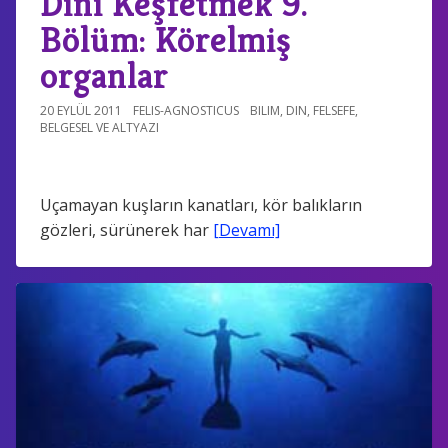
Dini Keşfetmek 9.
Bölüm: Körelmiş
organlar
20 EYLÜL 2011
FELIS-AGNOSTICUS
BILIM
,
DIN
,
FELSEFE
,
BELGESEL VE ALTYAZI
Uçamayan kuşların kanatları, kör balıkların
gözleri, sürünerek har
[Devamı]