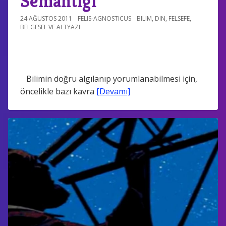
Semantiği
24 AĞUSTOS 2011
FELIS-AGNOSTICUS
BILIM
,
DIN
,
FELSEFE
,
BELGESEL VE ALTYAZI
Bilimin doğru algılanıp yorumlanabilmesi için,
öncelikle bazı kavra
[Devamı]