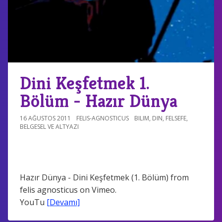
Dini Keşfetmek 1.
Bölüm - Hazır Dünya
16 AĞUSTOS 2011
FELIS-AGNOSTICUS
BILIM
,
DIN
,
FELSEFE
,
BELGESEL VE ALTYAZI
Hazır Dünya - Dini Keşfetmek (1. Bölüm) from
felis agnosticus on Vimeo.
YouTu
[Devamı]