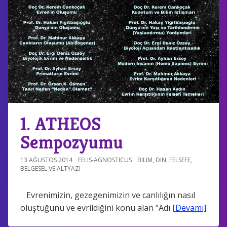
1. ATHEOS
Sempozyumu
13 AĞUSTOS 2014
FELIS-AGNOSTICUS
BILIM
,
DIN
,
FELSEFE
,
BELGESEL VE ALTYAZI
Evrenimizin, gezegenimizin ve canlılığın nasıl
oluştuğunu ve evrildiğini konu alan "Adı
[Devamı]