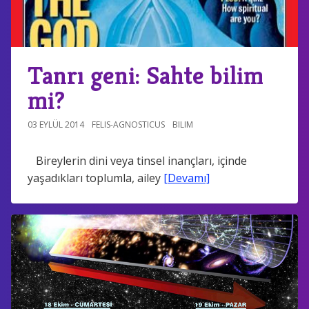
Tanrı geni: Sahte bilim
mi?
03 EYLÜL 2014
FELIS-AGNOSTICUS
BILIM
Bireylerin dini veya tinsel inançları, içinde
yaşadıkları toplumla, ailey
[Devamı]