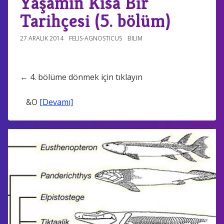
Yaşamın Kısa Bir
Tarihçesi (5. bölüm)
27 ARALIK 2014
FELIS-AGNOSTICUS
BILIM
← 4. bölüme dönmek için tıklayın
&O
[Devamı]