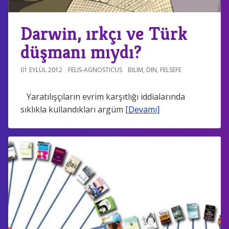
Darwin, ırkçı ve Türk
düşmanı mıydı?
01 EYLÜL 2012
FELIS-AGNOSTICUS
BILIM
,
DIN
,
FELSEFE
Yaratılışçıların evrim karşıtlığı iddialarında
sıklıkla kullandıkları argüm
[Devamı]