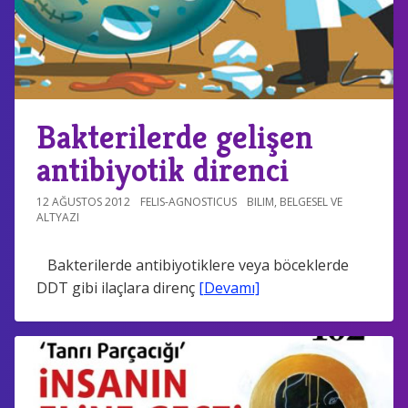
Bakterilerde gelişen
antibiyotik direnci
12 AĞUSTOS 2012
FELIS-AGNOSTICUS
BILIM
,
BELGESEL VE
ALTYAZI
Bakterilerde antibiyotiklere veya böceklerde
DDT gibi ilaçlara direnç
[Devamı]