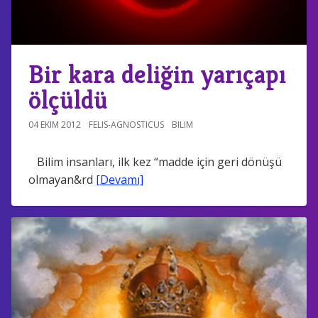
Bir kara deliğin yarıçapı
ölçüldü
04 EKIM 2012
FELIS-AGNOSTICUS
BILIM
Bilim insanları, ilk kez “madde için geri dönüşü
olmayan&rd
[Devamı]