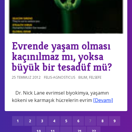
Evrende yaşam olması
kaçınılmaz mı, yoksa
büyük bir tesadüf mü?
25 TEMMUZ 2012
FELIS-AGNOSTICUS
BILIM
,
FELSEFE
Dr. Nick Lane evrimsel biyokimya, yaşamın
kökeni ve karmaşık hücrelerin evrim
[Devamı]
1
2
3
4
5
6
7
8
9
10
11
...
21
22