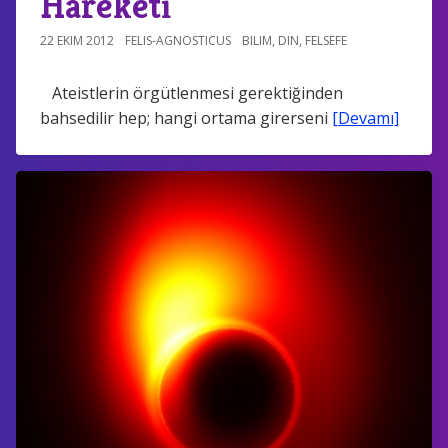
Hareketi
22 EKIM 2012
FELIS-AGNOSTICUS
BILIM
,
DIN
,
FELSEFE
Ateistlerin örgütlenmesi gerektiğinden
bahsedilir hep; hangi ortama girerseni
[Devamı]