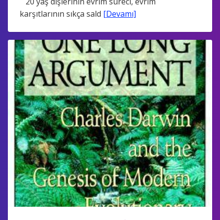
20 yaş dişlerinin evrim süreci, evrim
karşıtlarının sıkça sald
[Devamı]