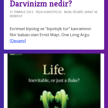
Darvinizm nedir?
31 TEMMUZ 2012
FELIS-AGNOSTICUS
BILIM
,
FELSEFE
,
SANAT VE
EDEBIYAT
Evrimsel biyolog ve "biyolojik tür" kavramının
fikir babası olan Ernst Mayr, One Long Argu
[Devamı]