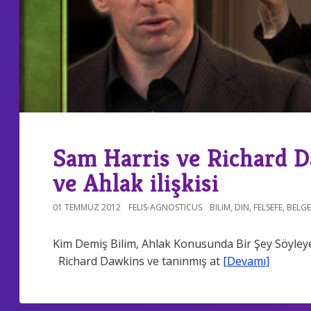
Sam Harris ve Richard D
ve Ahlak ilişkisi
01 TEMMUZ 2012
FELIS-AGNOSTICUS
BILIM
,
DIN
,
FELSEFE
,
BELGE
Kim Demiş Bilim, Ahlak Konusunda Bir Şey Söyle
Richard Dawkins ve tanınmış at
[Devamı]