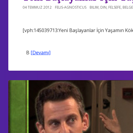
04 TEMMUZ 2012
FELIS-AGNOSTICUS
BILIM
,
DIN
,
FELSEFE
,
BELGE
[vph:145039713:Yeni Başlayanlar İçin Yaşamın Kök
B
[Devamı]