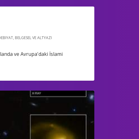
DEBIYAT
,
BELGESEL VE ALTYAZI
landa ve Avrupa'daki İslami