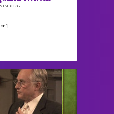
SEL VE ALTYAZI
eni]