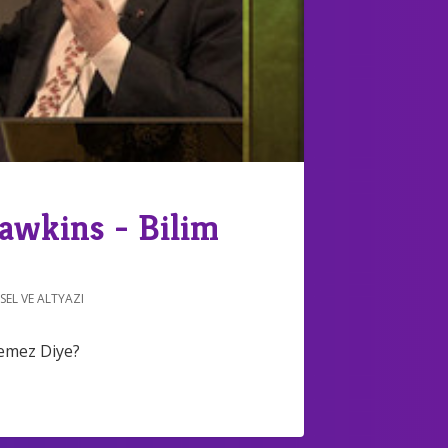
awkins - Bilim
SEL VE ALTYAZI
yemez Diye?