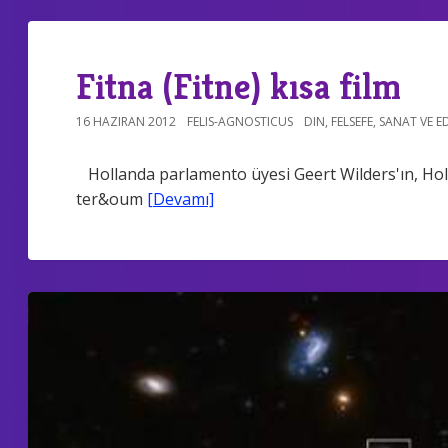
Fitna (Fitne) kısa film
16 HAZIRAN 2012
FELIS-AGNOSTICUS
DIN
,
FELSEFE
,
SANAT VE E
Hollanda parlamento üyesi Geert Wilders'ın, Hol
ter&oum
[Devamı]