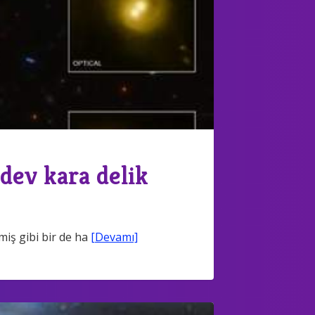
dev kara delik
miş gibi bir de ha
[Devamı]