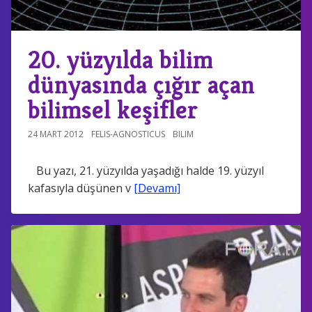
20. yüzyılda bilim
dünyasında çığır açan
bilimsel keşifler
24 MART 2012
FELIS-AGNOSTICUS
BILIM
Bu yazı, 21. yüzyılda yaşadığı halde 19. yüzyıl
kafasıyla düşünen v
[Devamı]