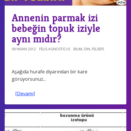
Annenin parmak izi
bebeğin topuk iziyle
aynı mıdır?
06 NISAN 2012
FELIS-AGNOSTICUS
BILIM
,
DIN
,
FELSEFE
Aşağıda hurafe diyarından bir kare
görüyorsunuz...
[Devamı]