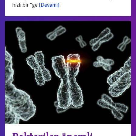
hızlı bir "ge
[Devamı]