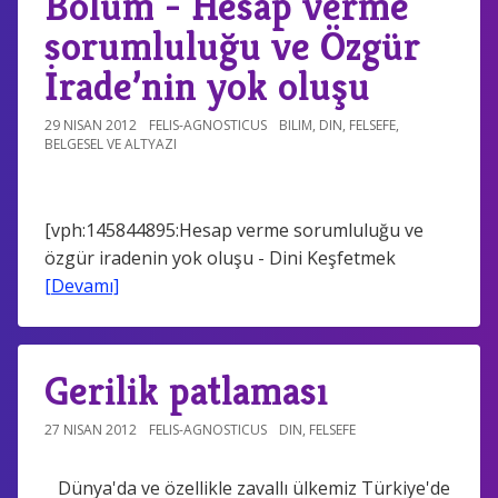
Bölüm - Hesap verme
sorumluluğu ve Özgür
İrade’nin yok oluşu
29 NISAN 2012
FELIS-AGNOSTICUS
BILIM
,
DIN
,
FELSEFE
,
BELGESEL VE ALTYAZI
[vph:145844895:Hesap verme sorumluluğu ve
özgür iradenin yok oluşu - Dini Keşfetmek
[Devamı]
Gerilik patlaması
27 NISAN 2012
FELIS-AGNOSTICUS
DIN
,
FELSEFE
Dünya'da ve özellikle zavallı ülkemiz Türkiye'de