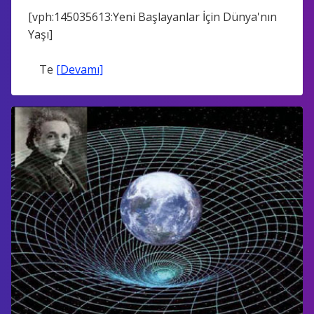
[vph:145035613:Yeni Başlayanlar İçin Dünya'nın
Yaşı]
Te
[Devamı]