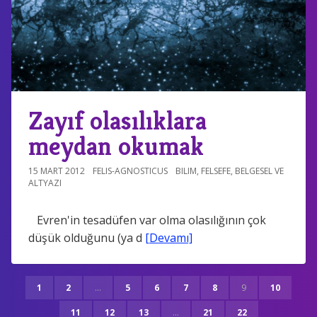
Zayıf olasılıklara
meydan okumak
15 MART 2012
FELIS-AGNOSTICUS
BILIM
,
FELSEFE
,
BELGESEL VE
ALTYAZI
Evren'in tesadüfen var olma olasılığının çok
düşük olduğunu (ya d
[Devamı]
1
2
...
5
6
7
8
9
10
11
12
13
...
21
22