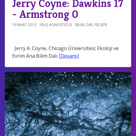
Jerry Coyne: Dawkins 17
- Armstrong 0
19 MART 2012
FELIS-AGNOSTICUS
BILIM
,
DIN
,
FELSEFE
Jerry A. Coyne, Chicago Üniversitesi; Ekoloji ve
Evrim Ana Bilim Dalı
[Devamı]