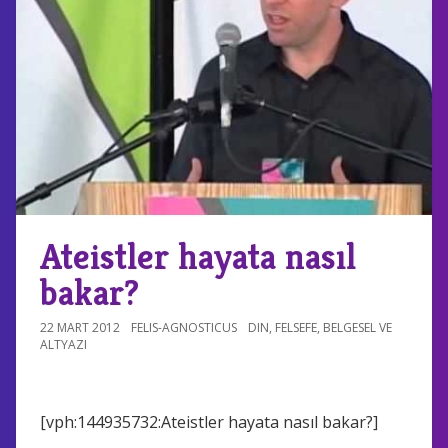
Ateistler hayata nasıl
bakar?
22 MART 2012
FELIS-AGNOSTICUS
DIN
,
FELSEFE
,
BELGESEL VE
ALTYAZI
[vph:144935732:Ateistler hayata nasıl bakar?]