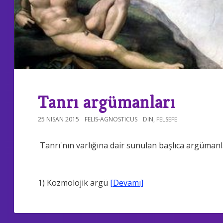
Tanrı argümanları
25 NISAN 2015
FELIS-AGNOSTICUS
DIN
,
FELSEFE
Tanrı'nın varlığına dair sunulan başlıca argümanl
1) Kozmolojik argü
[Devamı]