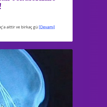
!
a aittir ve birkaç gü
[Devamı]