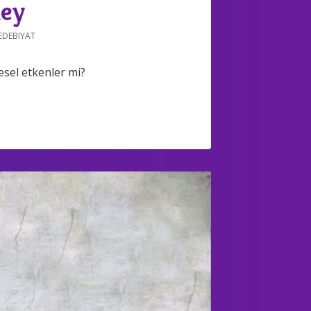
ley
EDEBIYAT
esel etkenler mi?