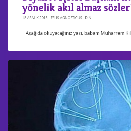
yönelik akıl almaz sözler
18 ARALIK 2015
FELIS-AGNOSTICUS
DIN
Aşağıda okuyacağınız yazı, babam Muharrem Kılıç'