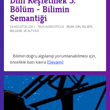
Dini Keşfetmek 5.
Bölüm - Bilimin
Semantiği
24 AĞUSTOS 2011
FELIS-AGNOSTICUS
BILIM
,
DIN
,
FELSEFE
,
BELGESEL VE ALTYAZI
Bilimin doğru algılanıp yorumlanabilmesi için,
öncelikle bazı kavra
[Devamı]