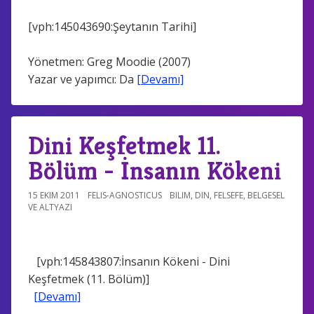
[vph:145043690:Şeytanın Tarihi]
Yönetmen: Greg Moodie (2007)
Yazar ve yapımcı: Da
[Devamı]
Dini Keşfetmek 11.
Bölüm - İnsanın Kökeni
15 EKIM 2011
FELIS-AGNOSTICUS
BILIM
,
DIN
,
FELSEFE
,
BELGESEL
VE ALTYAZI
[vph:145843807:İnsanın Kökeni - Dini
Keşfetmek (11. Bölüm)]
[Devamı]