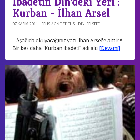
İbadetin Din'deki Yeri :
Kurban - İlhan Arsel
07 KASIM 2011
FELIS-AGNOSTICUS
DIN
,
FELSEFE
Aşağıda okuyacağınız yazı İlhan Arsel'e aittir.*
Bir kez daha "Kurban ibadeti" adı altı
[Devamı]