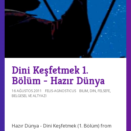
Dini Keşfetmek 1.
Bölüm - Hazır Dünya
16 AĞUSTOS 2011
FELIS-AGNOSTICUS
BILIM
,
DIN
,
FELSEFE
,
BELGESEL VE ALTYAZI
Hazır Dünya - Dini Keşfetmek (1. Bölüm) from