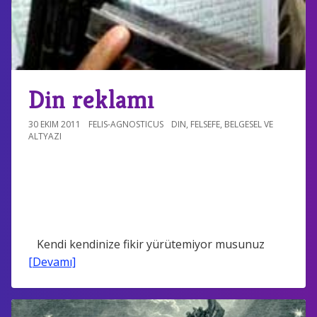
Din reklamı
30 EKIM 2011
FELIS-AGNOSTICUS
DIN
,
FELSEFE
,
BELGESEL VE
ALTYAZI
Kendi kendinize fikir yürütemiyor musunuz
[Devamı]