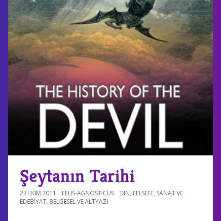
Şeytanın Tarihi
23 EKIM 2011
FELIS-AGNOSTICUS
DIN
,
FELSEFE
,
SANAT VE
EDEBIYAT
,
BELGESEL VE ALTYAZI