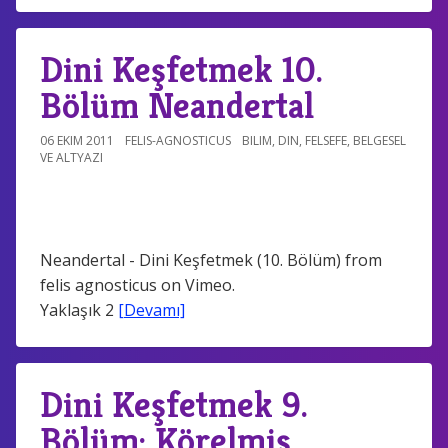
Dini Keşfetmek 10.
Bölüm Neandertal
06 EKIM 2011
FELIS-AGNOSTICUS
BILIM
,
DIN
,
FELSEFE
,
BELGESEL
VE ALTYAZI
Neandertal - Dini Keşfetmek (10. Bölüm) from
felis agnosticus on Vimeo.
Yaklaşık 2
[Devamı]
Dini Keşfetmek 9.
Bölüm: Körelmiş