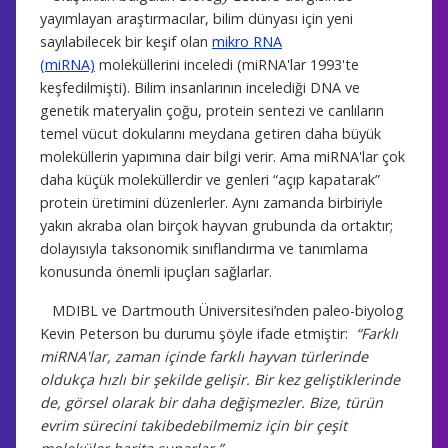
yayımlayan araştırmacılar, bilim dünyası için yeni
sayılabilecek bir keşif olan
mikro RNA
(miRNA)
moleküllerini inceledi (miRNA'lar 1993'te
keşfedilmişti). Bilim insanlarının incelediği DNA ve
genetik materyalin çoğu, protein sentezi ve canlıların
temel vücut dokularını meydana getiren daha büyük
moleküllerin yapımına dair bilgi verir. Ama miRNA'lar çok
daha küçük moleküllerdir ve genleri “açıp kapatarak”
protein üretimini düzenlerler. Aynı zamanda birbiriyle
yakın akraba olan birçok hayvan grubunda da ortaktır;
dolayısıyla taksonomik sınıflandırma ve tanımlama
konusunda önemli ipuçları sağlarlar.
MDIBL ve Dartmouth Üniversitesi’nden paleo-biyolog
Kevin Peterson bu durumu şöyle ifade etmiştir:
“Farklı
miRNA'lar, zaman içinde farklı hayvan türlerinde
oldukça hızlı bir şekilde gelişir. Bir kez geliştiklerinde
de, görsel olarak bir daha değişmezler. Bize, türün
evrim sürecini takibedebilmemiz için bir çeşit