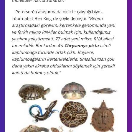
moleküler harita sunarlar.”
Peterson’ın araştırmada birlikte çalıştığı biyo-
informatist Ben King de şöyle demiştir:
“Benim
araştırmadaki görevim, kertenkele genomunda yeni
ve farklı mikro RNA'lar bulmak için, kullandığımız
yazılımı geliştirmekti. 77 adet yeni mikro RNA ailesi
tanımladık. Bunlardan 4’ü
Chrysemys picta
isimli
kaplumbağa türünde ortak çıktı. Böylece,
kaplumbağaların kertenkelelerle, timsahlardan çok
daha yakın akraba olduklarını söylemek için gerekli
kanıtı da bulmuş olduk.”