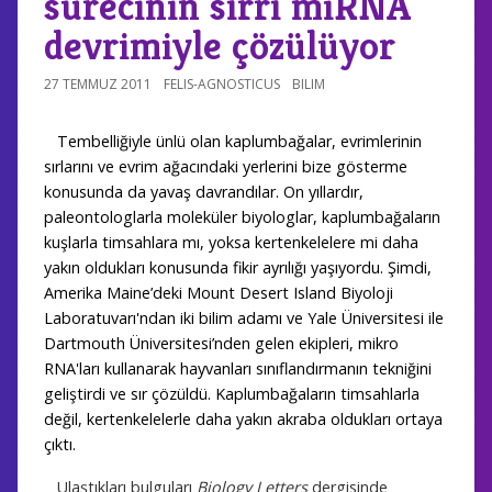
sürecinin sırrı miRNA
devrimiyle çözülüyor
27 TEMMUZ 2011
FELIS-AGNOSTICUS
BILIM
Tembelliğiyle ünlü olan kaplumbağalar, evrimlerinin
sırlarını ve evrim ağacındaki yerlerini bize gösterme
konusunda da yavaş davrandılar. On yıllardır,
paleontologlarla moleküler biyologlar, kaplumbağaların
kuşlarla timsahlara mı, yoksa kertenkelelere mi daha
yakın oldukları konusunda fikir ayrılığı yaşıyordu. Şimdi,
Amerika Maine’deki Mount Desert Island Biyoloji
Laboratuvarı'ndan iki bilim adamı ve Yale Üniversitesi ile
Dartmouth Üniversitesi’nden gelen ekipleri, mikro
RNA'ları kullanarak hayvanları sınıflandırmanın tekniğini
geliştirdi ve sır çözüldü. Kaplumbağaların timsahlarla
değil, kertenkelelerle daha yakın akraba oldukları ortaya
çıktı.
Ulaştıkları bulguları
Biology Letters
dergisinde