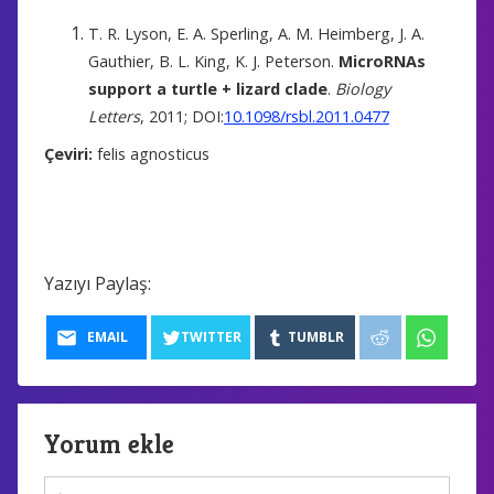
T. R. Lyson, E. A. Sperling, A. M. Heimberg, J. A.
Gauthier, B. L. King, K. J. Peterson.
MicroRNAs
support a turtle + lizard clade
.
Biology
Letters
, 2011; DOI:
10.1098/rsbl.2011.0477
Çeviri:
felis agnosticus
Yazıyı Paylaş:
EMAIL
TWITTER
TUMBLR
Yorum ekle