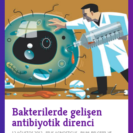
Bakterilerde gelişen
antibiyotik direnci
12 AĞUSTOS 2012
FELIS-AGNOSTICUS
BILIM
,
BELGESEL VE