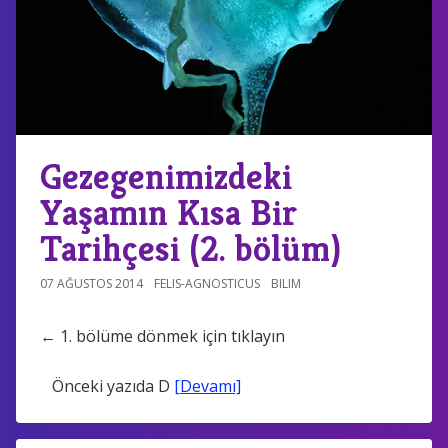
Gezegenimizdeki
Yaşamın Kısa Bir
Tarihçesi (2. bölüm)
07 AĞUSTOS 2014
FELIS-AGNOSTICUS
BILIM
← 1. bölüme dönmek için tıklayın
Önceki yazıda D
[Devamı]