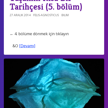
Tarihçesi (5. bölüm)
27 ARALIK 2014
FELIS-AGNOSTICUS
BILIM
← 4. bölüme dönmek için tıklayın
&O
[Devamı]