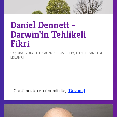
Daniel Dennett -
Darwin'in Tehlikeli
Fikri
03 ŞUBAT 2014
FELIS-AGNOSTICUS
BILIM
,
FELSEFE
,
SANAT VE
EDEBIYAT
Günümüzün en önemli düş
[Devamı]