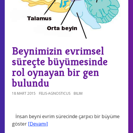
Beynimizin evrimsel
süreçte büyümesinde
rol oynayan bir gen
bulundu
18 MART 2015
FELIS-AGNOSTICUS
BILIM
İnsan beyni evrim sürecinde çarpıcı bir büyüme
göster
[Devamı]