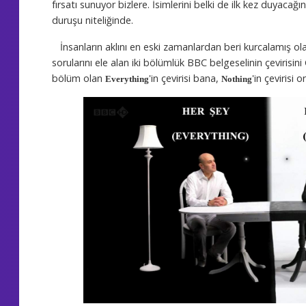
fırsatı sunuyor bizlere. İsimlerini belki de ilk kez duyacağı
duruşu niteliğinde.
İnsanların aklını en eski zamanlardan beri kurcalamış olan
sorularını ele alan iki bölümlük BBC belgeselinin çevirisini G
bölüm olan
'in çevirisi bana,
'in çevirisi o
Everything
Nothing