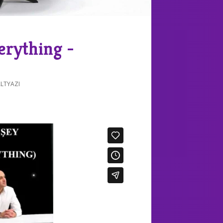
erything -
ALTYAZI