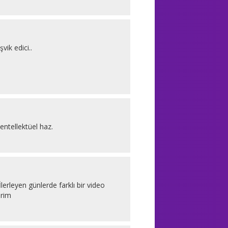
vik edici..
entellektüel haz.
erleyen günlerde farklı bir video
irim