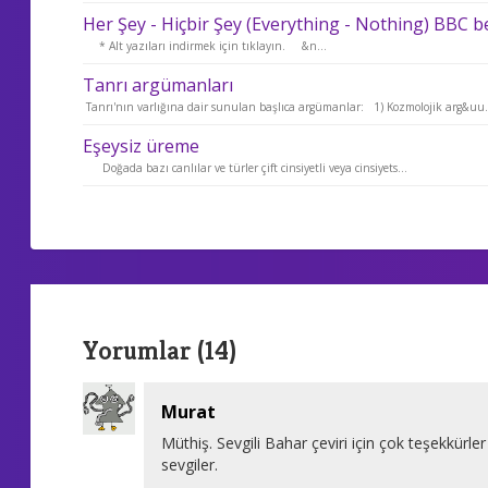
Her Şey - Hiçbir Şey (Everything - Nothing) BBC b
* Alt yazıları indirmek için tıklayın. &n...
Tanrı argümanları
Tanrı'nın varlığına dair sunulan başlıca argümanlar: 1) Kozmolojik arg&uu.
Eşeysiz üreme
Doğada bazı canlılar ve türler çift cinsiyetli veya cinsiyets...
Yorumlar (14)
Murat
Müthiş. Sevgili Bahar çeviri için çok teşekkürle
sevgiler.