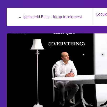
Çocukl
← İçimizdeki Balık - kitap incelemesi