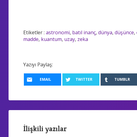
Etiketler :
astronomi
,
batıl inanç
,
dünya
,
düşünce
,
madde
,
kuantum
,
uzay
,
zeka
Yazıyı Paylaş:
EMAIL
TWITTER
TUMBLR
İlişkili yazılar