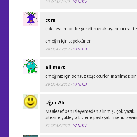
29 OCAK 2012
-
YANITLA
cem
çok sevdim bu belgeseli..merak uyandırıcı ve teş
emeğin için teşekkürler.
29 OCAK 2012
-
YANITLA
ali mert
emeğiniz için sonsuz teşekkürler. inanılmaz bir 
29 OCAK 2012
-
YANITLA
Uğur Ali
Maalesef ben izleyemeden silinmiş, çok yazık. İl
sitesine yükleyip bizlerle paylaşabilirseniz sevin
31 OCAK 2012
-
YANITLA