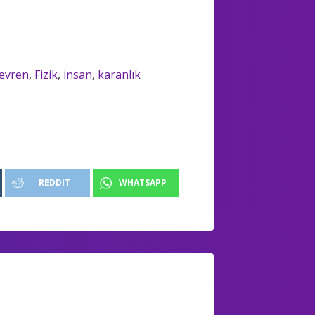
evren
,
Fizik
,
insan
,
karanlık
REDDIT
WHATSAPP