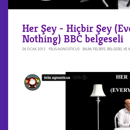
Her Şey - Hiçbir Şey (Ev
Nothing) BBC belgeseli
26 OCAK 2012
FELIS-AGNOSTICUS
BILIM
,
FELSEFE
,
BELGESEL VE 