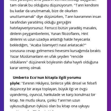
tam olarak bu olduğunu düşünüyorum. "Tanrı kendisini
bu kadar da unutmamalı, bize de okurken
unutturmamalı" diye düşünürken, Tanrı kavramının insan
tarafından yaratılmış olduğu gerçeğini
hatırlayıveriyorsunuz. Ferrucci bütün yaradılış masalını,
dinlerin peygamberlerini, Yunan filozoflarını, Hint
dinlerini vs uzun uzadıya anlattığı halde heyecanla
beklediğim, "Acaba İslamiyet'i nasıl anlatacak?"
sorusuna cevap gelmemesi hevesimi kursağımda bıraktı.
Yazar Müslümanların en ufak şeyden "rencide
olduklarını" düşünerek böylesinin daha hayırlı olduğuna
karar vermiş olmalı.
Umberto Eco'nun kitapla ilgili yorumu
şöyle:
"
Evrenin Hikâyesi, binlerce yıllık dinsel ve felsefi
düşünceyi bir araya toplayan, büyük ilgi ve övgü
uyandırmış, oyuncul, harikulade ve karşı konulmaz bir
kitap. Ne mutlu okura, çünkü Tanrı'nın uzun
uykusuzluğunun öyküsü olan bu kitap ona uykuyu