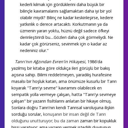
kederli kılmak için gördüklerini daha büyük bir
bilinçle kavramalarını sağlamaktan daha iyi bir yol
olabilir miydi? Bilinç ne kadar keskinleşirse, kedere
yatkınlık o derece artacaktı. Korkutmanın ya da
üzmenin yararı yoktu, hüznü değil sadece öfkeyi
derinleştirirdi bu....Gözleri daha çok görmeliydi. Ne
kadar çok görürseniz, sevinmek için o kadar az
nedeniniz olur."
Tanrı'nın Ağzından Evren'in Hikayesi,
1986'da
yazılmış bir kitaba göre oldukça ileri görüşlü bir bakış
açısına sahip. Bilimi reddetmeyen, yaradılış hurafesine
masalsı bir hoşluk katan, ama önümüze kusurlu bir Tanrı
koyarak "Tanrı'yı sevme" kavramını olabilecek en
sempatik yolla vermeye çalışan, hatta "Tanrı'yı sevmeye
çalışan" bir yazarın fısıltılarını anlatan bir hikaye olmuş.
Sonlara doğru Tanrı'nın kendi Tanrısal varoluşuna ilişkin
sorduğu sorular,
konuşanın bir insan değil de Tanrı
olduğunu unutturuyor; bu da zaman
zaman bir kopukluk
hissi yaratıyor; ama yazarın vermek istediği duygunun