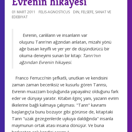
Evrenin hikayesi
01 MART 2011
FELIS-AGNOSTICUS
DIN
,
FELSEFE
,
SANAT VE
EDEBIYAT
Evrenin, canlıların ve insanların var
oluşunu
Tanrı'nın ağzından anlatan, mizahi yönü
ağır basan keyifli ve yer yer de düşündürücü bir
okuma deneyimi sunan bir kitap:
Tanrı'nın
ağzından Evrenin hikayesi
.
Franco Ferrucci'nin şefkatli, unutkan ve kendisini
zaman zaman beceriksiz ve kusurlu gören Tanrısı,
Evrenin muazzam boşluğunda yapayalnız olduğunu fark
eder ve dünyayı yaratır. Kitabın ilginç yanı, yazarın evrim
ilkelerine bağlı kalmaya çalışması. "Tanrı" kavramı
başlangıçta bunu bozuyor gibi görünse de, kitaptaki
Tanrı "uzak gezegenlerde uykuya daldığında" insanla
maymunun ortak atası insana dönüşür. Ve buna