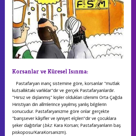
Korsanlar ve Küresel Isınma:
Pastafaryan inanç sistemine göre, korsanlar "mutlak
kutsallıktaki varlıklar"dır ve gerçek Pastafaryanlardır.
"Hırsız ve dışlanmış" kişiler oldukları izlenimi Orta Çağda
Hıristiyan din alîmlerince yayılmış yanlış bilgilerin
sonucudur. Pastafaryanizme göre onlar gerçekte
"barışsever kâşifler ve iyiniyet elçileri"dir ve çocuklara
şeker dağıtırlar (
bkz
: Kara Korsan; Pastafaryanların baş
piskoposu/KaraKorsanizm).