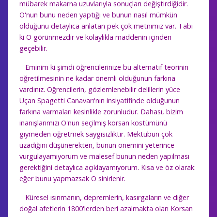
mübarek makarna uzuvlarıyla sonuçları değiştirdiğidir.
O'nun bunu neden yaptığı ve bunun nasıl mümkün
olduğunu detaylıca anlatan pek çok metnimiz var. Tabi
ki O görünmezdir ve kolaylıkla maddenin içinden
geçebilir.
Eminim ki şimdi öğrencilerinize bu alternatif teorinin
öğretilmesinin ne kadar önemli olduğunun farkına
vardınız. Öğrencilerin, gözlemlenebilir delillerin yüce
Uçan Spagetti Canavarı'nın
insiyatifinde olduğunun
farkına varmaları kesinlikle zorunludur. Dahası, bizim
inanışlarımızı O'nun seçilmiş korsan kostümünü
giymeden öğretmek saygısızlıktır. Mektubun çok
uzadığını düşünerekten, bunun önemini yeterince
vurgulayamıyorum ve malesef bunun neden yapılması
gerektiğini detaylıca açıklayamıyorum. Kısa ve öz olarak:
eğer bunu yapmazsak O sinirlenir.
Küresel ısınmanın, depremlerin, kasırgaların ve diğer
doğal afetlerin 1800'lerden beri azalmakta olan Korsan