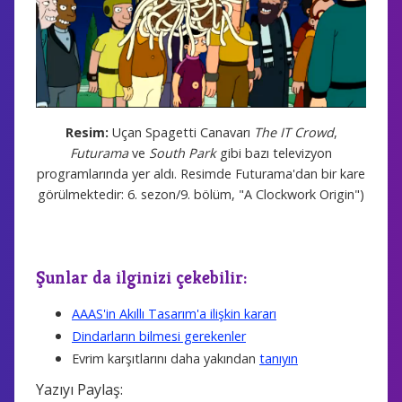
Resim:
Uçan Spagetti Canavarı
The IT Crowd
,
Futurama
ve
South Park
gibi bazı televizyon
programlarında yer aldı. Resimde Futurama'dan bir kare
görülmektedir: 6. sezon/9. bölüm, "A Clockwork Origin")
Şunlar da ilginizi çekebilir:
AAAS'in Akıllı Tasarım'a ilişkin kararı
Dindarların bilmesi gerekenler
Evrim karşıtlarını daha yakından
tanıyın
Yazıyı Paylaş: