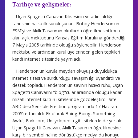
Tarihçe ve gelişmeler:
Uçan Spagetti Canavarı Kilisesinin ve adını aldığı
tanrısının halka ilk sunuluşunun, Bobby Henderson'un
FSM'yi ve Akıllı Tasarımın okullarda öğretilmesini konu
alan açık mektubunu Kansas Eğitim Kuruluna gönderdiği
7 Mayıs 2005 tarihinde olduğu söylenebilir. Henderson
mektubu ve ardından kurul üyelerinden gelen tepkileri
kendi internet sitesinde yayımladı.
Henderson'un kurula meydan okuyuşu duyuldukça
internet sitesi ve sürdürdüğü savaşım ilgi uyandırdı ve
destek topladı. Henderson'un savının hicivci ruhu, Uçan
Spagetti Canavarını "blog"cular arasında olduğu kadar
mizah internet kültürü sitelerinde gözdeleştirdi. Site
ABD'deki Sensible Erection programında 17 Haziran
2005'te tanıtıldı. Ek olarak Boing Boing, Something
Awful, Fark.com, Uncyclopedia gibi sitelerde de yer aldı.
Uçan Spagetti Canavarı, Akıllı Tasarımın öğretilmesine
karşı bir sembol haline dönüştükçe medya da konuyu