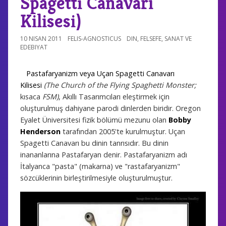
Spagetti Canavarı
Kilisesi)
10 NISAN 2011
FELIS-AGNOSTICUS
DIN
,
FELSEFE
,
SANAT VE
EDEBIYAT
Pastafaryanizm veya Uçan Spagetti Canavarı
Kilisesi
(The Church of the Flying Spaghetti Monster;
kısaca
FSM)
, Akıllı Tasarımcıları eleştirmek için
oluşturulmuş dahiyane parodi dinlerden biridir. Oregon
Eyalet Üniversitesi fizik bölümü mezunu olan
Bobby
Henderson
tarafından 2005'te kurulmuştur. Uçan
Spagetti Canavarı bu dinin tanrısıdır. Bu dinin
inananlarına Pastafaryan denir. Pastafaryanizm adı
İtalyanca "pasta" (makarna) ve "rastafaryanizm"
sözcüklerinin birleştirilmesiyle oluşturulmuştur.