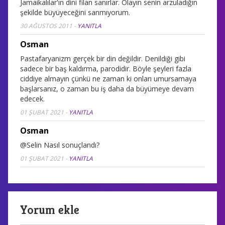
Jamaikalılar'ın dini filan sanırlar. Olayın senin arzuladığın
şekilde büyüyeceğini sanmıyorum.
30 AĞUSTOS 2011
-
YANITLA
Osman
Pastafaryanizm gerçek bir din değildir. Denildiği gibi
sadece bir baş kaldırma, parodidir. Böyle şeyleri fazla
ciddiye almayın çünkü ne zaman ki onları umursamaya
başlarsanız, o zaman bu iş daha da büyümeye devam
edecek.
01 ŞUBAT 2021
-
YANITLA
Osman
@Selin Nasıl sonuçlandı?
01 ŞUBAT 2021
-
YANITLA
Yorum ekle