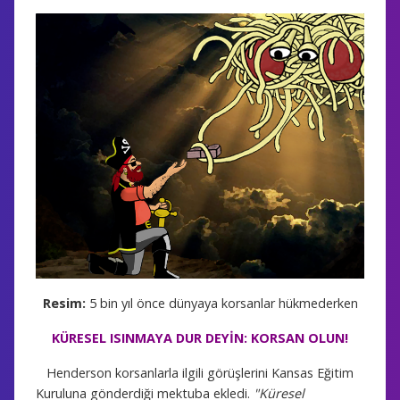
Resim:
5 bin yıl önce dünyaya korsanlar hükmederken
KÜRESEL ISINMAYA DUR DEYİN: KORSAN OLUN!
Henderson korsanlarla ilgili görüşlerini Kansas Eğitim
Kuruluna gönderdiği mektuba ekledi.
"Küresel