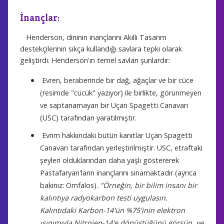
İnançlar:
Henderson, dininin inançlarını Akıllı Tasarım
destekçilerinin sıkça kullandığı savlara tepki olarak
geliştirdi. Henderson'ın temel savları şunlardır:
Evren, beraberinde bir dağ, ağaçlar ve bir cüce
(resimde "cücük" yazıyor) ile birlikte, görünmeyen
ve saptanamayan bir Uçan Spagetti Canavarı
(USC) tarafından yaratılmıştır.
Evrim hakkındaki bütün kanıtlar Uçan Spagetti
Canavarı tarafından yerleştirilmiştir. USC, etraftaki
şeyleri olduklarından daha yaşlı göstererek
Pastafaryan'ların inançlarını sınamaktadır (ayrıca
bakınız: Omfalos).
"Örneğin, bir bilim insanı bir
kalıntıya radyokarbon testi uygulasın.
Kalıntıdaki Karbon-14'ün %75'inin elektron
ışınımıyla Nitrojen-14'e dönüştüğünü görsün, ve