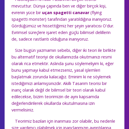
mevcuttur. Dünya çapında ben ve diğer birçok kişi,
evrenin yüce bir
uçan spagetti canavar
(flying
spagetti monster) tarafından yaratıldığına inanıyoruz.
Gördüğümüz ve hissettiğimiz her şeyin yaratıcısı O'dur.
Evrimsel süreçlere işaret eden güçlü bilimsel delillerin
de, sadece rastlantı olduğuna inanıyoruz.
Size bugün yazmamın sebebi, diğer iki teori ile birlikte
bu alternatif teoriyi de okullarınızda okutmanızı resmi
olarak rica etmektir. Aslında şunu söylemeliyim ki, eğer
bunu yapmayı kabul etmezseniz, yasal işlemleri
başlatmak zorunda kalacağız. Eminim ki ne söylemek
istediğimizi anlamışsınızdır. Akıllı Tasarım teorisi bir
inanç olarak değil de bilimsel bir teori olarak kabul
edilecekse, bizim teorimizin de aynı kapsamda
değerlendirilerek okullarda okutulmasına izin
vermelisiniz.
Teorimiz bazıları için inanması zor olabilir, bu nedenle
size yardımcı olabilmek için inançlarımızın ayrıntılarına