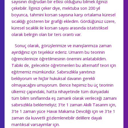
sayısının doğrudan bir etkisi olduğunu bilmek ilginizi
çekebilir. İlginizi çeker diye, mektuba son 200 yıl
boyunca, tahmini korsan sayısına karşı ortalama küresel
sıcaklığı gösteren bir grafiği ekledim. Gördüğünüz üzere,
küresel sıcaklık ile korsan sayısı arasında istatistiksel
olarak belirgin olan bir ters orantı var.
Sonuç olarak, görüşlerimize ve inanışlarımıza zaman
ayırdığınız için teşekkür ederiz. Umarım bu teorinin
öğrencilerinize öğretilmesinin önemini anlatabildim.
Tabiki de, gelecekte öğretmenleri bu alternatif teori için
eğitmemiz mümkündür. Sabırsızlıkla yanıtınızı
bekliyorum ve hiçbir hukuksal davanın gerekli
olmayacağını umuyorum. Bence hepimiz bu üç teorinin
ülkemiz çapındaki, hatta nihayetinde tüm dünyadaki
tüm bilim sınıflarında eş zamanlı olarak verileceği zamanı
sabırsızlıkla beklemeliyiz; 3'te 1 zaman Akıllı Tasarım için,
3'te 1 zaman yüce Havai Makarna Devciliği için ve 3'te 1
zaman da kuvvetli gözlemlenebilir delillere dayalı
mantıksal varsayımlar için.