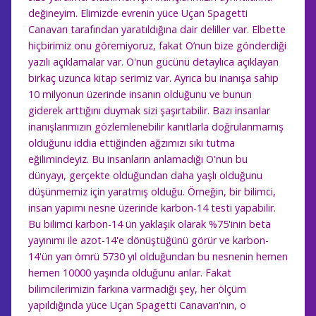
değineyim. Elimizde evrenin yüce Uçan Spagetti
Canavarı tarafından yaratıldığına dair deliller var. Elbette
hiçbirimiz onu göremiyoruz, fakat O’nun bize gönderdiği
yazılı açıklamalar var. O'nun gücünü detaylıca açıklayan
birkaç uzunca kitap serimiz var. Ayrıca bu inanışa sahip
10 milyonun üzerinde insanın olduğunu ve bunun
giderek arttığını duymak sizi şaşırtabilir. Bazı insanlar
inanışlarımızın gözlemlenebilir kanıtlarla doğrulanmamış
olduğunu iddia ettiğinden ağzımızı sıkı tutma
eğilimindeyiz. Bu insanların anlamadığı O'nun bu
dünyayı, gerçekte olduğundan daha yaşlı olduğunu
düşünmemiz için yaratmış olduğu. Örneğin, bir bilimci,
insan yapımı nesne üzerinde karbon-14 testi yapabilir.
Bu bilimci karbon-14 ün yaklaşık olarak %75'inin beta
yayınımı ile azot-14'e dönüştüğünü görür ve karbon-
14'ün yarı ömrü 5730 yıl olduğundan bu nesnenin hemen
hemen 10000 yaşında olduğunu anlar. Fakat
bilimcilerimizin farkına varmadığı şey, her ölçüm
yapıldığında yüce
Uçan Spagetti Canavarı'nın
, o