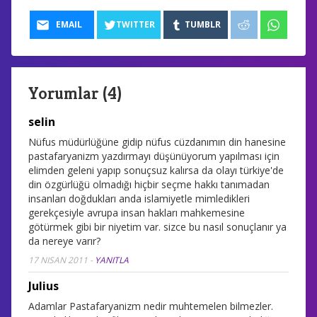
EMAIL
TWITTER
TUMBLR
Yorumlar (4)
selin
Nüfus müdürlüğüne gidip nüfus cüzdanımın din hanesine
pastafaryanizm yazdırmayı düşünüyorum yapılması için
elimden geleni yapıp sonuçsuz kalırsa da olayı türkiye'de
din özgürlüğü olmadığı hiçbir seçme hakkı tanımadan
insanları doğdukları anda islamiyetle mimledikleri
gerekçesiyle avrupa insan hakları mahkemesine
götürmek gibi bir niyetim var. sizce bu nasıl sonuçlanır ya
da nereye varır?
17 NISAN 2011
-
YANITLA
Julius
Adamlar Pastafaryanizm nedir muhtemelen bilmezler.