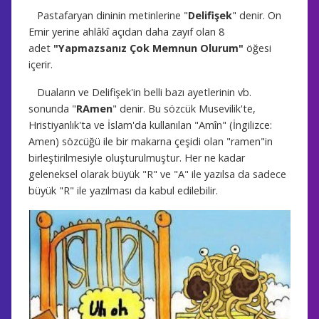
Pastafaryan dininin metinlerine "
Delifişek
" denir. On
Emir yerine ahlâkî açıdan daha zayıf olan 8
adet
"Yapmazsanız Çok Memnun Olurum"
öğesi
içerir.
Duaların ve Delifişek'in belli bazı ayetlerinin vb.
sonunda "
RAmen
" denir. Bu sözcük Musevilik'te,
Hristiyanlık'ta ve İslam'da kullanılan "Amîn" (İngilizce:
Amen) sözcüğü ile bir makarna çeşidi olan "ramen"in
birleştirilmesiyle oluşturulmuştur. Her ne kadar
geleneksel olarak büyük "R" ve "A" ile yazılsa da sadece
büyük "R" ile yazılması da kabul edilebilir.