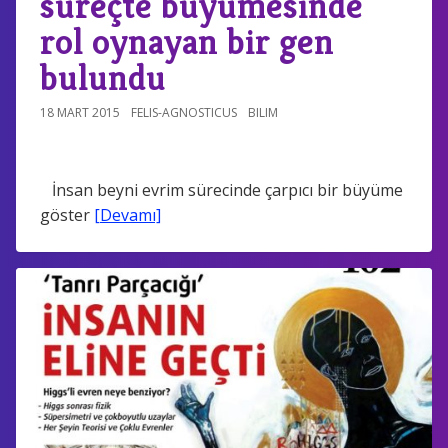
süreçte büyümesinde
rol oynayan bir gen
bulundu
18 MART 2015
FELIS-AGNOSTICUS
BILIM
İnsan beyni evrim sürecinde çarpıcı bir büyüme
göster
[Devamı]