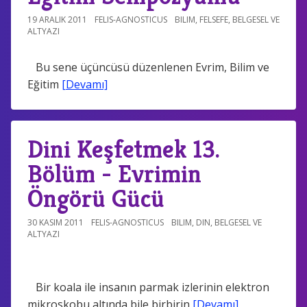
19 ARALIK 2011
FELIS-AGNOSTICUS
BILIM
,
FELSEFE
,
BELGESEL VE
ALTYAZI
Bu sene üçüncüsü düzenlenen Evrim, Bilim ve
Eğitim
[Devamı]
Dini Keşfetmek 13.
Bölüm - Evrimin
Öngörü Gücü
30 KASIM 2011
FELIS-AGNOSTICUS
BILIM
,
DIN
,
BELGESEL VE
ALTYAZI
Bir koala ile insanın parmak izlerinin elektron
mikroskobu altında bile birbirin
[Devamı]