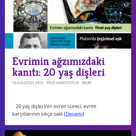
Evrimin ağzımızdaki
kanıtı: 20 yaş dişleri
10 AĞUSTOS 2012
FELIS-AGNOSTICUS
BILIM
20 yaş dişlerinin evrim süreci, evrim
karşıtlarının sıkça sald
[Devamı]