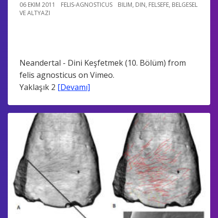
06 EKIM 2011
FELIS-AGNOSTICUS
BILIM
,
DIN
,
FELSEFE
,
BELGESEL
VE ALTYAZI
Neandertal - Dini Keşfetmek (10. Bölüm) from
felis agnosticus on Vimeo.
Yaklaşık 2
[Devamı]