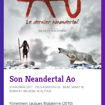
Son Neandertal Ao
20 HAZIRAN 2011
FELIS-AGNOSTICUS
BILIM
,
SANAT VE
EDEBIYAT
,
BELGESEL VE ALTYAZI
Yönetmen: Jacques Malaterre (2010)