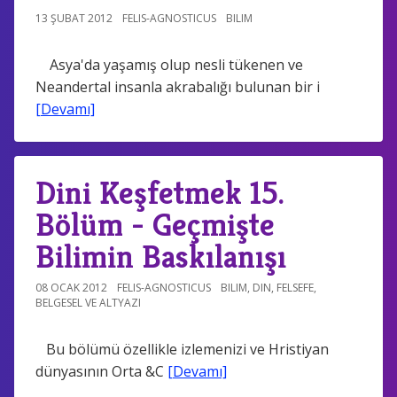
13 ŞUBAT 2012
FELIS-AGNOSTICUS
BILIM
Asya'da yaşamış olup nesli tükenen ve
Neandertal insanla akrabalığı bulunan bir i
[Devamı]
Dini Keşfetmek 15.
Bölüm - Geçmişte
Bilimin Baskılanışı
08 OCAK 2012
FELIS-AGNOSTICUS
BILIM
,
DIN
,
FELSEFE
,
BELGESEL VE ALTYAZI
Bu bölümü özellikle izlemenizi ve Hristiyan
dünyasının Orta &C
[Devamı]