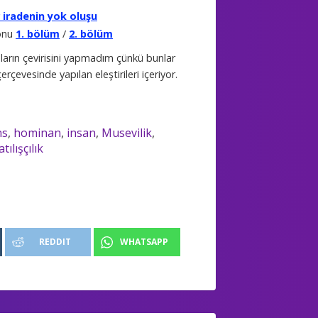
iradenin yok oluşu
onu
1. bölüm
/
2. bölüm
ların çevirisini yapmadım çünkü bunlar
rçevesinde yapılan eleştirileri içeriyor.
ns
,
hominan
,
insan
,
Musevilik
,
tılışçılık
REDDIT
WHATSAPP