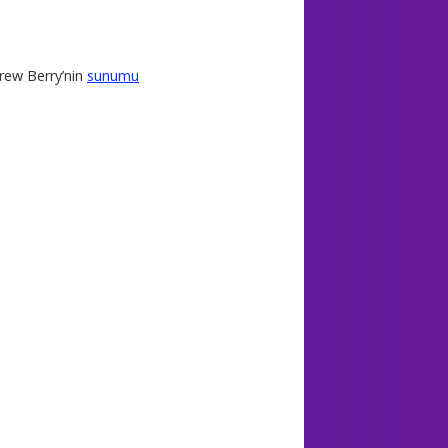
rew Berry’nin
sunumu