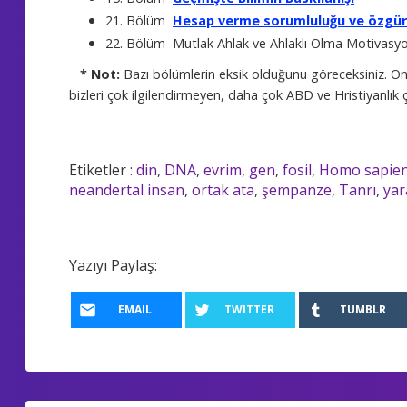
21. Bölüm
Hesap verme sorumluluğu ve özgür 
22. Bölüm Mutlak Ahlak ve Ahlaklı Olma Motivasy
* Not:
Bazı bölümlerin eksik olduğunu göreceksiniz. On
bizleri çok ilgilendirmeyen, daha çok ABD ve Hristiyanlık çe
Etiketler :
din
,
DNA
,
evrim
,
gen
,
fosil
,
Homo sapie
neandertal insan
,
ortak ata
,
şempanze
,
Tanrı
,
yara
Yazıyı Paylaş:
EMAIL
TWITTER
TUMBLR