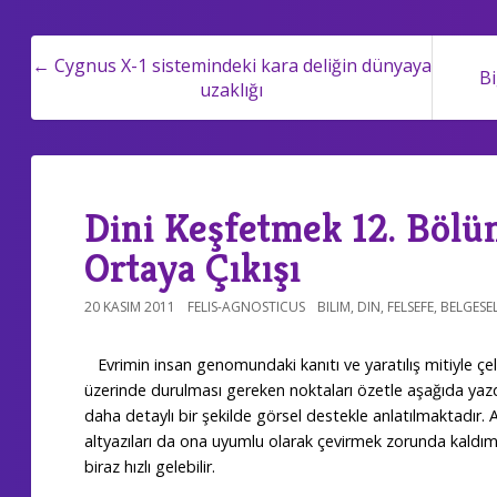
← Cygnus X-1 sistemindeki kara deliğin dünyaya
Bi
uzaklığı
Dini Keşfetmek 12. Bölü
Ortaya Çıkışı
20 KASIM 2011
FELIS-AGNOSTICUS
BILIM
,
DIN
,
FELSEFE
,
BELGESEL
Evrimin insan genomundaki kanıtı ve yaratılış mitiyle çeli
üzerinde durulması gereken noktaları özetle aşağıda yaz
daha detaylı bir şekilde görsel destekle anlatılmaktadır. A
altyazıları da ona uyumlu olarak çevirmek zorunda kaldım
biraz hızlı gelebilir.