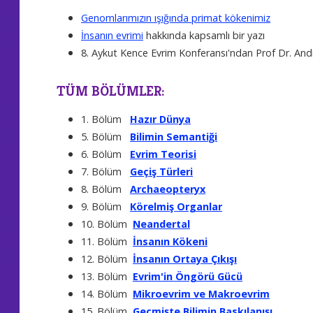
Genomlarımızın ışığında primat kökenimiz
İnsanın evrimi
hakkında kapsamlı bir yazı
8. Aykut Kence Evrim Konferansı'ndan Prof Dr. And
TÜM BÖLÜMLER:
1. Bölüm
Hazır Dünya
5. Bölüm
Bilimin Semantiği
6. Bölüm
Evrim Teorisi
7. Bölüm
Geçiş Türleri
8. Bölüm
Archaeopteryx
9. Bölüm
Körelmiş Organlar
10. Bölüm
Neandertal
11. Bölüm
İnsanın Kökeni
12. Bölüm
İnsanın Ortaya Çıkışı
13. Bölüm
Evrim'in Öngörü Gücü
14. Bölüm
Mikroevrim ve Makroevrim
15. Bölüm
Geçmişte Bilimin Baskılanışı