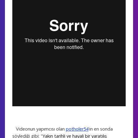
Videonun yapımcısı olan
potholer54
'ın en sonda
söylediği gibi:
"
Yakın tarihli ve hayali bir yaratılış