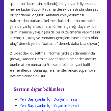
“patlama” kelimesini kullandığı bir yer var; biliyorsunuz
her ne kadar Büyük Patlama desek de aslında olan şey
bir “patlama” değildir. Anlatımı kolaylaştırması
bakımından patlama kelimesi kullanılır; ama potholer
yine de yanlış anlaşılmaları önleme gereği duyarak, bir
bilim insanına yakışır şekilde bu düzeltmenin yapılmasını
istemişti. (“uzay ve zamanın genişlemesine sebep olan
olay” demek yerine “patlama” demek daha kısa oluyor.)
2. videodaki düzeltme
: Normal yıldız patlamalarında
(nova), sadece Demir'e kadar olan elementler üretilir;
bunlar atom numarası 9'a kadar olanlar, yani hafif
elementlerdir. Daha ağır elementler ancak süpernova
patlamalarında oluşur.
Serinin diğer bölümleri
Yeni Başlayanlar İçin Dünya'nın Yaşı
Yeni Başlayanlar İçin Yaşamın Kökeni