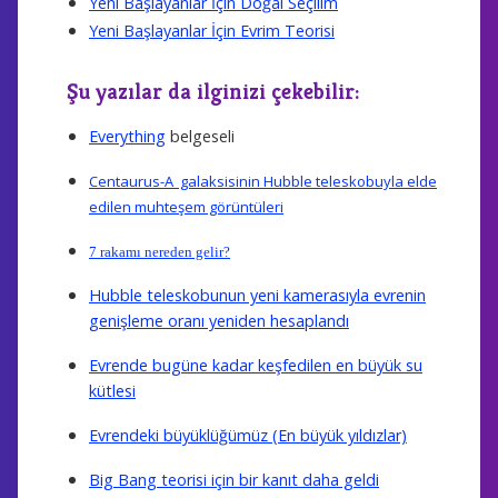
Yeni Başlayanlar İçin Doğal Seçilim
Yeni Başlayanlar İçin Evrim Teorisi
Şu yazılar da ilginizi çekebilir:
Everything
belgeseli
Centaurus-A galaksisinin Hubble teleskobuyla elde
edilen muhteşem görüntüleri
7 rakamı nereden gelir?
Hubble teleskobunun yeni kamerasıyla evrenin
genişleme oranı yeniden hesaplandı
Evrende bugüne kadar keşfedilen en büyük su
kütlesi
Evrendeki büyüklüğümüz (En büyük yıldızlar)
Big Bang teorisi için bir kanıt daha geldi