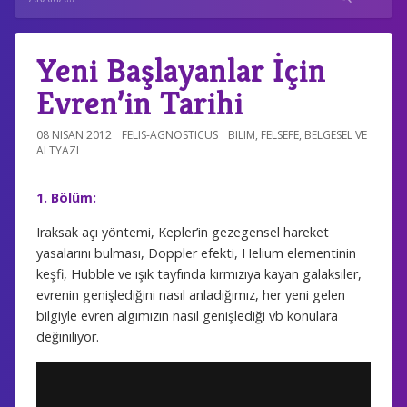
Yeni Başlayanlar İçin
Evren’in Tarihi
08 NISAN 2012
FELIS-AGNOSTICUS
BILIM
,
FELSEFE
,
BELGESEL VE
ALTYAZI
1. Bölüm:
Iraksak açı yöntemi, Kepler’in gezegensel hareket
yasalarını bulması, Doppler efekti, Helium elementinin
keşfi, Hubble ve ışık tayfında kırmızıya kayan galaksiler,
evrenin genişlediğini nasıl anladığımız, her yeni gelen
bilgiyle evren algımızın nasıl genişlediği vb konulara
değiniliyor.