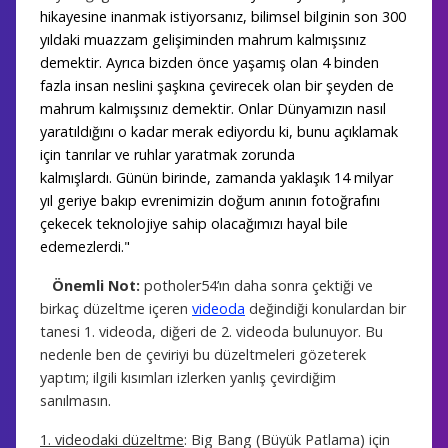
hikayesine inanmak istiyorsanız, bilimsel bilginin son 300
yıldaki muazzam gelişiminden mahrum kalmışsınız
demektir. Ayrıca bizden önce yaşamış olan 4 binden
fazla insan neslini şaşkına çevirecek olan bir şeyden de
mahrum kalmışsınız demektir. Onlar Dünyamızın nasıl
yaratıldığını o kadar merak ediyordu ki, bunu açıklamak
için tanrılar ve ruhlar yaratmak zorunda
kalmışlardı. Günün birinde, zamanda yaklaşık 14 milyar
yıl geriye bakıp evrenimizin doğum anının fotoğrafını
çekecek teknolojiye sahip olacağımızı hayal bile
edemezlerdi."
Önemli Not:
potholer54’ın daha sonra çektiği ve
birkaç düzeltme içeren
videoda
değindiği konulardan bir
tanesi 1. videoda, diğeri de 2. videoda bulunuyor. Bu
nedenle ben de çeviriyi bu düzeltmeleri gözeterek
yaptım; ilgili kısımları izlerken yanlış çevirdiğim
sanılmasın.
1. videodaki düzeltme
: Big Bang (Büyük Patlama) için